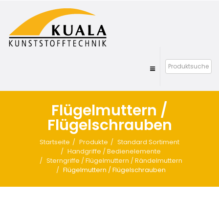
Flügelmuttern /
Flügelschrauben
Startseite
Produkte
Standard Sortiment
Handgriffe / Bedienelemente
Sterngriffe / Flügelmuttern / Rändelmuttern
Flügelmuttern / Flügelschrauben