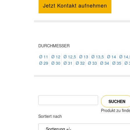
Jetzt Kontakt aufnehmen
DURCHMESSER
Ø 11
Ø 12
Ø 12,5
Ø 13
Ø 13,5
Ø 14
Ø 14,
Ø 29
Ø 30
Ø 31
Ø 32
Ø 33
Ø 34
Ø 35
Ø 
Produkt zu find
Sortiert nach
Sortierung +/-