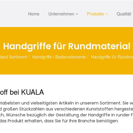
Home
Unternehmen
Produkte
Qualität
Handgriffe für Rundmaterial
dard Sortiment
Handgriffe / Bedienelemente
Handgriffe für Rundma
toff bei KUALA
iabelsten und vielseitigsten Artikeln in unserem Sortiment. Si
und großen Stückzahlen aus verschiedenen Kunststoffen hergeste
ch, Wünsche bezüglich der Gestaltung der Handgriffe in runder F
s Produkt erhalten, dass Sie für Ihre Branche benötigen.