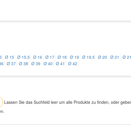
5
Ø 15
Ø 15,5
Ø 16
Ø 17
Ø 18
Ø 19
Ø 19,5
Ø 20
Ø 21
Ø 21
36
Ø 37
Ø 38
Ø 39
Ø 40
Ø 41
Ø 42
Lassen Sie das Suchfeld leer um alle Produkte zu finden, oder gebe
en.