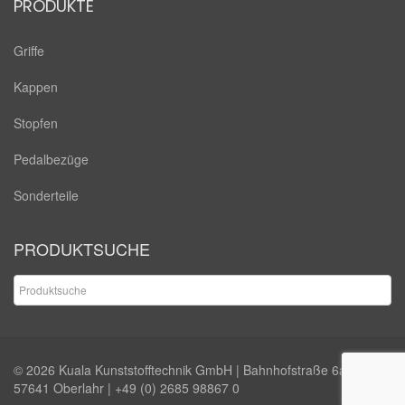
PRODUKTE
Griffe
Kappen
Stopfen
Pedalbezüge
Sonderteile
PRODUKTSUCHE
© 2026
Kuala Kunststofftechnik GmbH
| Bahnhofstraße 6a |
57641 Oberlahr |
+49 (0) 2685 98867 0