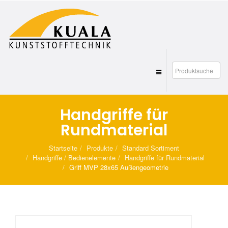
Handgriffe für
Rundmaterial
Startseite
Produkte
Standard Sortiment
Handgriffe / Bedienelemente
Handgriffe für Rundmaterial
Griff MVP 28x65 Außengeometrie