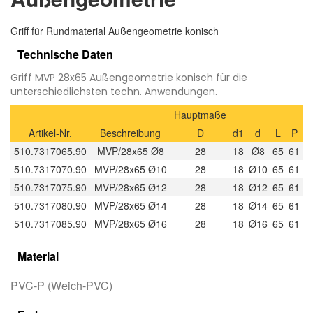
Griff für Rundmaterial Außengeometrie konisch
Technische Daten
Griff MVP 28x65 Außengeometrie konisch für die
unterschiedlichsten techn. Anwendungen.
Hauptmaße
Artikel-Nr.
Beschreibung
D
d1
d
L
P
510.7317065.90
MVP/28x65 Ø8
28
18
Ø8
65
61
510.7317070.90
MVP/28x65 Ø10
28
18
Ø10
65
61
510.7317075.90
MVP/28x65 Ø12
28
18
Ø12
65
61
510.7317080.90
MVP/28x65 Ø14
28
18
Ø14
65
61
510.7317085.90
MVP/28x65 Ø16
28
18
Ø16
65
61
Material
PVC-P (Weich-PVC)