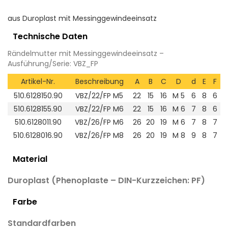
aus Duroplast mit Messinggewindeeinsatz
Technische Daten
Rändelmutter mit Messinggewindeeinsatz –
Ausführung/Serie: VBZ_FP
Artikel-Nr.
Beschreibung
A
B
C
D
d
E
F
510.6128150.90
VBZ/22/FP M5
22
15
16
M 5
6
8
6
510.6128155.90
VBZ/22/FP M6
22
15
16
M 6
7
8
6
510.6128011.90
VBZ/26/FP M6
26
20
19
M 6
7
8
7
510.6128016.90
VBZ/26/FP M8
26
20
19
M 8
9
8
7
Material
Duroplast (Phenoplaste – DIN-Kurzzeichen: PF)
Farbe
Standardfarben