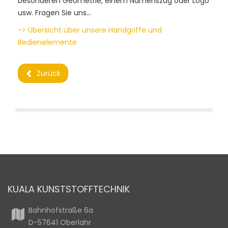
besonderen Geometrie, einem Namenszug oder Logo
usw. Fragen Sie uns…
-> Übersicht über unsere Handgriffe und
Bedienelemente
Zurück
KUALA KUNSTSTOFFTECHNIK
Bahnhofstraße 6a
D-57641 Oberlahr